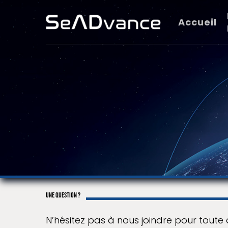
Skip
to
Accueil
main
content
UNE QUESTION ?
N’hésitez pas à nous joindre pour tout