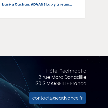
basé à Cachan. ADVANS Lab y a réuni…
Hôtel Technoptic
2 rue Marc Donadille
13013 MARSEILLE France
contact@seadvance.fr